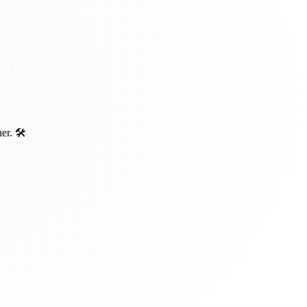
r. 🛠️