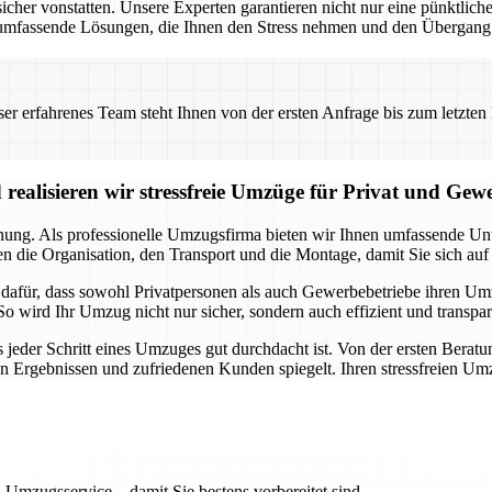
 vonstatten. Unsere Experten garantieren nicht nur eine pünktliche 
umfassende Lösungen, die Ihnen den Stress nehmen und den Übergang i
 erfahrenes Team steht Ihnen von der ersten Anfrage bis zum letzten Ka
realisieren wir stressfreie Umzüge für Privat und Gew
anung. Als professionelle Umzugsfirma bieten wir Ihnen umfassende Unte
 die Organisation, den Transport und die Montage, damit Sie sich auf
a dafür, dass sowohl Privatpersonen als auch Gewerbebetriebe ihren U
So wird Ihr Umzug nicht nur sicher, sondern auch effizient und transpa
s jeder Schritt eines Umzuges gut durchdacht ist. Von der ersten Beratu
en Ergebnissen und zufriedenen Kunden spiegelt. Ihren stressfreien Um
 Umzugsservice – damit Sie bestens vorbereitet sind.