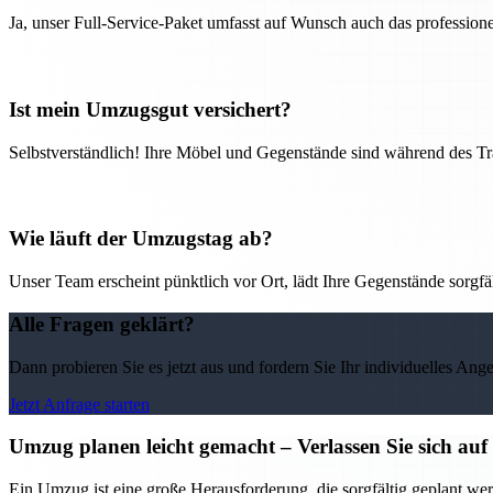
Ja, unser Full-Service-Paket umfasst auf Wunsch auch das professio
Ist mein Umzugsgut versichert?
Selbstverständlich! Ihre Möbel und Gegenstände sind während des Tra
Wie läuft der Umzugstag ab?
Unser Team erscheint pünktlich vor Ort, lädt Ihre Gegenstände sorgfälti
Alle Fragen geklärt?
Dann probieren Sie es jetzt aus und fordern Sie Ihr individuelles Ang
Jetzt Anfrage starten
Umzug planen leicht gemacht – Verlassen Sie sich 
Ein Umzug ist eine große Herausforderung, die sorgfältig geplant