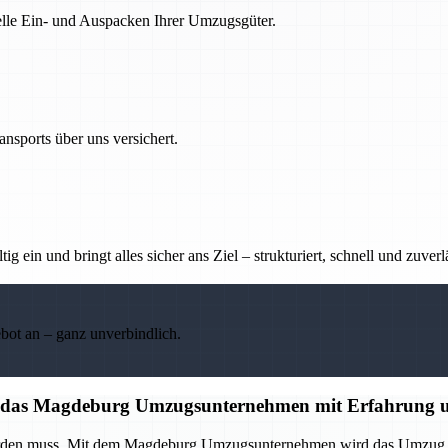
nelle Ein- und Auspacken Ihrer Umzugsgüter.
nsports über uns versichert.
g ein und bringt alles sicher ans Ziel – strukturiert, schnell und zuverl
ebot an – ganz unverbindlich.
auf das Magdeburg Umzugsunternehmen mit Erfahrung u
 werden muss. Mit dem Magdeburg Umzugsunternehmen wird das Umzug p