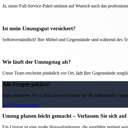
Ja, unser Full-Service-Paket umfasst auf Wunsch auch das professio
Ist mein Umzugsgut versichert?
Selbstverständlich! Ihre Möbel und Gegenstände sind während des Tra
Wie läuft der Umzugstag ab?
Unser Team erscheint pünktlich vor Ort, lädt Ihre Gegenstände sorgfälti
Alle Fragen geklärt?
Dann probieren Sie es jetzt aus und fordern Sie Ihr individuelles Ang
Jetzt Anfrage starten
Umzug planen leicht gemacht – Verlassen Sie sich 
Ein Umzug ist eine große Herausforderung, die sorgfältig geplant