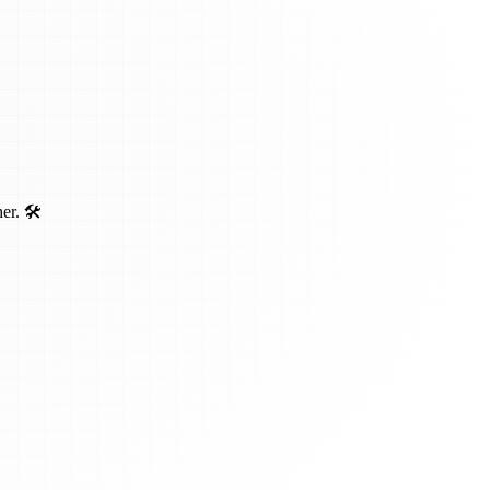
r. 🛠️