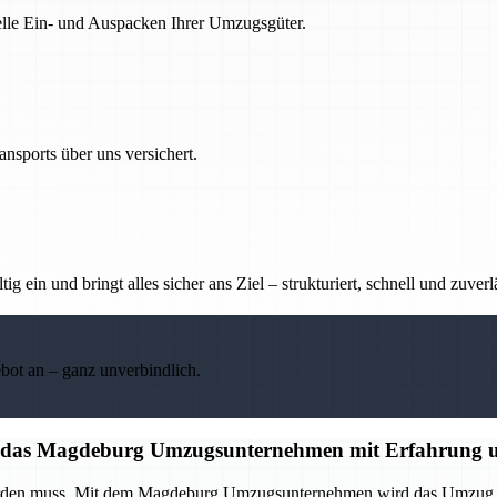
nelle Ein- und Auspacken Ihrer Umzugsgüter.
nsports über uns versichert.
g ein und bringt alles sicher ans Ziel – strukturiert, schnell und zuverl
ebot an – ganz unverbindlich.
auf das Magdeburg Umzugsunternehmen mit Erfahrung u
 werden muss. Mit dem Magdeburg Umzugsunternehmen wird das Umzug p