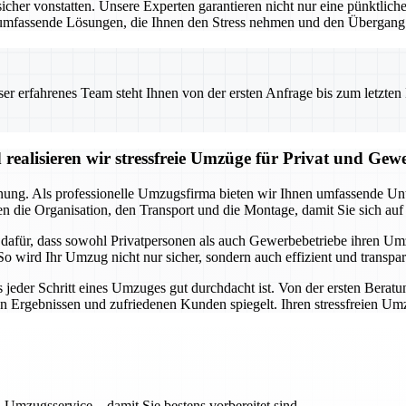
 vonstatten. Unsere Experten garantieren nicht nur eine pünktliche 
umfassende Lösungen, die Ihnen den Stress nehmen und den Übergang i
 erfahrenes Team steht Ihnen von der ersten Anfrage bis zum letzten Ka
realisieren wir stressfreie Umzüge für Privat und Gew
anung. Als professionelle Umzugsfirma bieten wir Ihnen umfassende Unte
 die Organisation, den Transport und die Montage, damit Sie sich auf
a dafür, dass sowohl Privatpersonen als auch Gewerbebetriebe ihren U
So wird Ihr Umzug nicht nur sicher, sondern auch effizient und transpa
s jeder Schritt eines Umzuges gut durchdacht ist. Von der ersten Beratu
en Ergebnissen und zufriedenen Kunden spiegelt. Ihren stressfreien Um
 Umzugsservice – damit Sie bestens vorbereitet sind.