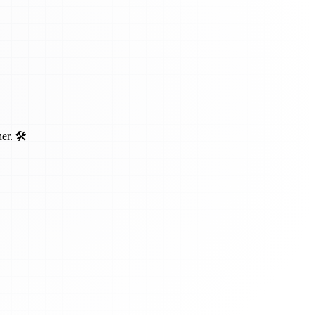
r. 🛠️