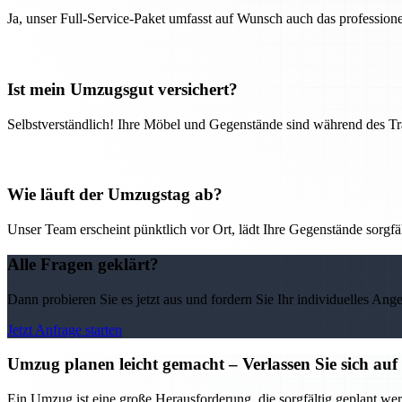
Ja, unser Full-Service-Paket umfasst auf Wunsch auch das professio
Ist mein Umzugsgut versichert?
Selbstverständlich! Ihre Möbel und Gegenstände sind während des Tra
Wie läuft der Umzugstag ab?
Unser Team erscheint pünktlich vor Ort, lädt Ihre Gegenstände sorgfälti
Alle Fragen geklärt?
Dann probieren Sie es jetzt aus und fordern Sie Ihr individuelles Ang
Jetzt Anfrage starten
Umzug planen leicht gemacht – Verlassen Sie sich 
Ein Umzug ist eine große Herausforderung, die sorgfältig geplant