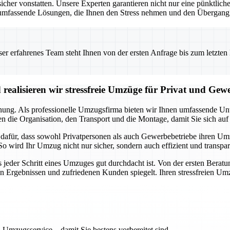
 vonstatten. Unsere Experten garantieren nicht nur eine pünktliche 
umfassende Lösungen, die Ihnen den Stress nehmen und den Übergang i
 erfahrenes Team steht Ihnen von der ersten Anfrage bis zum letzten Ka
realisieren wir stressfreie Umzüge für Privat und Gew
anung. Als professionelle Umzugsfirma bieten wir Ihnen umfassende Unte
 die Organisation, den Transport und die Montage, damit Sie sich auf
a dafür, dass sowohl Privatpersonen als auch Gewerbebetriebe ihren U
So wird Ihr Umzug nicht nur sicher, sondern auch effizient und transpa
s jeder Schritt eines Umzuges gut durchdacht ist. Von der ersten Beratu
en Ergebnissen und zufriedenen Kunden spiegelt. Ihren stressfreien Um
 Umzugsservice – damit Sie bestens vorbereitet sind.