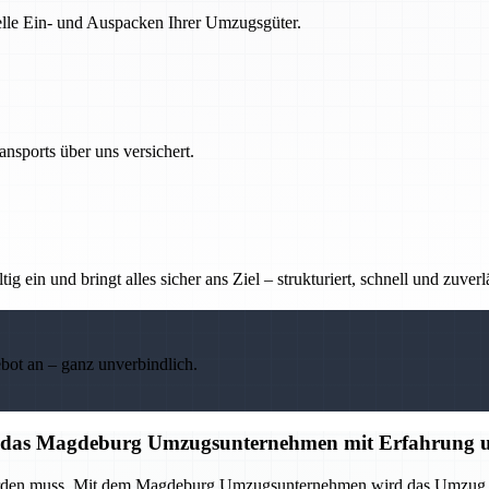
nelle Ein- und Auspacken Ihrer Umzugsgüter.
nsports über uns versichert.
g ein und bringt alles sicher ans Ziel – strukturiert, schnell und zuverl
ebot an – ganz unverbindlich.
auf das Magdeburg Umzugsunternehmen mit Erfahrung u
 werden muss. Mit dem Magdeburg Umzugsunternehmen wird das Umzug p