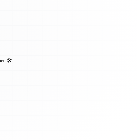
r. 🛠️