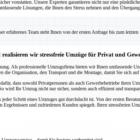
 vonstatten. Unsere Experten garantieren nicht nur eine pünktliche 
umfassende Lösungen, die Ihnen den Stress nehmen und den Übergang i
 erfahrenes Team steht Ihnen von der ersten Anfrage bis zum letzten Ka
realisieren wir stressfreie Umzüge für Privat und Gew
anung. Als professionelle Umzugsfirma bieten wir Ihnen umfassende Unte
 die Organisation, den Transport und die Montage, damit Sie sich auf
a dafür, dass sowohl Privatpersonen als auch Gewerbebetriebe ihren U
So wird Ihr Umzug nicht nur sicher, sondern auch effizient und transpa
s jeder Schritt eines Umzuges gut durchdacht ist. Von der ersten Beratu
en Ergebnissen und zufriedenen Kunden spiegelt. Ihren stressfreien Um
 Umzugsservice – damit Sie bestens vorbereitet sind.