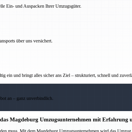
nelle Ein- und Auspacken Ihrer Umzugsgüter.
nsports über uns versichert.
g ein und bringt alles sicher ans Ziel – strukturiert, schnell und zuverl
ebot an – ganz unverbindlich.
auf das Magdeburg Umzugsunternehmen mit Erfahrung u
 werden muss. Mit dem Magdeburg Umzugsunternehmen wird das Umzug p