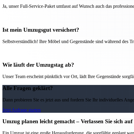
Ja, unser Full-Service-Paket umfasst auf Wunsch auch das professio
Ist mein Umzugsgut versichert?
Selbstverständlich! Ihre Möbel und Gegenstände sind während des Tra
Wie läuft der Umzugstag ab?
Unser Team erscheint pünktlich vor Ort, lädt Ihre Gegenstände sorgfälti
Alle Fragen geklärt?
Dann probieren Sie es jetzt aus und fordern Sie Ihr individuelles Ang
Jetzt Anfrage starten
Umzug planen leicht gemacht – Verlassen Sie sich 
Ein Umzug ist eine große Herausforderung, die sorgfältig geplant