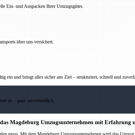
nelle Ein- und Auspacken Ihrer Umzugsgüter.
nsports über uns versichert.
g ein und bringt alles sicher ans Ziel – strukturiert, schnell und zuverl
ebot an – ganz unverbindlich.
auf das Magdeburg Umzugsunternehmen mit Erfahrung u
 werden muss. Mit dem Magdeburg Umzugsunternehmen wird das Umzug p