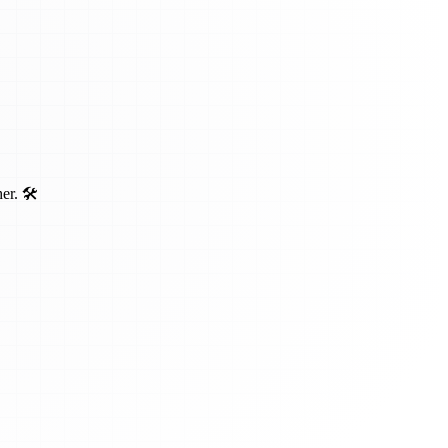
r. 🛠️