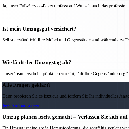
Ja, unser Full-Service-Paket umfasst auf Wunsch auch das professio
Ist mein Umzugsgut versichert?
Selbstverständlich! Ihre Möbel und Gegenstände sind während des Tra
Wie läuft der Umzugstag ab?
Unser Team erscheint pünktlich vor Ort, lädt Ihre Gegenstände sorgfälti
Alle Fragen geklärt?
Dann probieren Sie es jetzt aus und fordern Sie Ihr individuelles Ang
Jetzt Anfrage starten
Umzug planen leicht gemacht – Verlassen Sie sich 
Ein Umzug ist eine große Herausforderung, die sorgfältig geplant