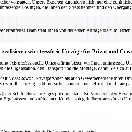
 vonstatten. Unsere Experten garantieren nicht nur eine pünktliche 
umfassende Lösungen, die Ihnen den Stress nehmen und den Übergang i
 erfahrenes Team steht Ihnen von der ersten Anfrage bis zum letzten Ka
realisieren wir stressfreie Umzüge für Privat und Gew
anung. Als professionelle Umzugsfirma bieten wir Ihnen umfassende Unte
 die Organisation, den Transport und die Montage, damit Sie sich auf
a dafür, dass sowohl Privatpersonen als auch Gewerbebetriebe ihren U
So wird Ihr Umzug nicht nur sicher, sondern auch effizient und transpa
s jeder Schritt eines Umzuges gut durchdacht ist. Von der ersten Beratu
en Ergebnissen und zufriedenen Kunden spiegelt. Ihren stressfreien Um
 Umzugsservice – damit Sie bestens vorbereitet sind.