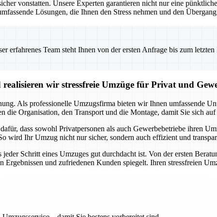
 vonstatten. Unsere Experten garantieren nicht nur eine pünktliche 
umfassende Lösungen, die Ihnen den Stress nehmen und den Übergang i
 erfahrenes Team steht Ihnen von der ersten Anfrage bis zum letzten Ka
realisieren wir stressfreie Umzüge für Privat und Gew
anung. Als professionelle Umzugsfirma bieten wir Ihnen umfassende Unte
 die Organisation, den Transport und die Montage, damit Sie sich auf
a dafür, dass sowohl Privatpersonen als auch Gewerbebetriebe ihren U
So wird Ihr Umzug nicht nur sicher, sondern auch effizient und transpa
s jeder Schritt eines Umzuges gut durchdacht ist. Von der ersten Beratu
en Ergebnissen und zufriedenen Kunden spiegelt. Ihren stressfreien Um
 Umzugsservice – damit Sie bestens vorbereitet sind.