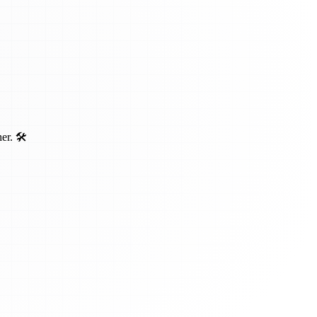
r. 🛠️