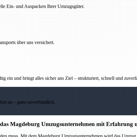
nelle Ein- und Auspacken Ihrer Umzugsgüter.
nsports über uns versichert.
g ein und bringt alles sicher ans Ziel – strukturiert, schnell und zuverl
ebot an – ganz unverbindlich.
auf das Magdeburg Umzugsunternehmen mit Erfahrung u
 werden muss. Mit dem Magdeburg Umzugsunternehmen wird das Umzug p