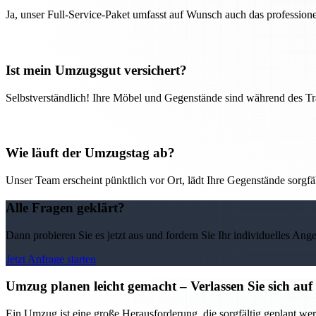
Ja, unser Full-Service-Paket umfasst auf Wunsch auch das professio
Ist mein Umzugsgut versichert?
Selbstverständlich! Ihre Möbel und Gegenstände sind während des Tra
Wie läuft der Umzugstag ab?
Unser Team erscheint pünktlich vor Ort, lädt Ihre Gegenstände sorgfälti
Alle Fragen geklärt?
Dann probieren Sie es jetzt aus und fordern Sie Ihr individuelles Ang
Jetzt Anfrage starten
Umzug planen leicht gemacht – Verlassen Sie sich 
Ein Umzug ist eine große Herausforderung, die sorgfältig geplant