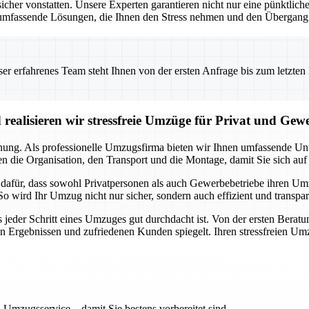
 vonstatten. Unsere Experten garantieren nicht nur eine pünktliche 
umfassende Lösungen, die Ihnen den Stress nehmen und den Übergang i
 erfahrenes Team steht Ihnen von der ersten Anfrage bis zum letzten Ka
realisieren wir stressfreie Umzüge für Privat und Gew
anung. Als professionelle Umzugsfirma bieten wir Ihnen umfassende Unte
 die Organisation, den Transport und die Montage, damit Sie sich auf
a dafür, dass sowohl Privatpersonen als auch Gewerbebetriebe ihren U
So wird Ihr Umzug nicht nur sicher, sondern auch effizient und transpa
s jeder Schritt eines Umzuges gut durchdacht ist. Von der ersten Beratu
en Ergebnissen und zufriedenen Kunden spiegelt. Ihren stressfreien Um
 Umzugsservice – damit Sie bestens vorbereitet sind.