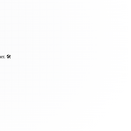
r. 🛠️