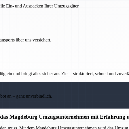
nelle Ein- und Auspacken Ihrer Umzugsgüter.
nsports über uns versichert.
g ein und bringt alles sicher ans Ziel – strukturiert, schnell und zuverl
ebot an – ganz unverbindlich.
auf das Magdeburg Umzugsunternehmen mit Erfahrung u
 werden muss. Mit dem Magdeburg Umzugsunternehmen wird das Umzug p