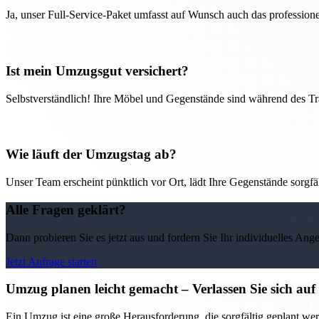
Ja, unser Full-Service-Paket umfasst auf Wunsch auch das professio
Ist mein Umzugsgut versichert?
Selbstverständlich! Ihre Möbel und Gegenstände sind während des Tra
Wie läuft der Umzugstag ab?
Unser Team erscheint pünktlich vor Ort, lädt Ihre Gegenstände sorgfälti
Alle Fragen geklärt?
Dann probieren Sie es jetzt aus und fordern Sie Ihr individuelles Ang
Jetzt Anfrage starten
Umzug planen leicht gemacht – Verlassen Sie sich 
Ein Umzug ist eine große Herausforderung, die sorgfältig geplant