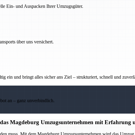
nelle Ein- und Auspacken Ihrer Umzugsgüter.
nsports über uns versichert.
g ein und bringt alles sicher ans Ziel – strukturiert, schnell und zuverl
ebot an – ganz unverbindlich.
auf das Magdeburg Umzugsunternehmen mit Erfahrung u
 werden muss. Mit dem Magdeburg Umzugsunternehmen wird das Umzug p