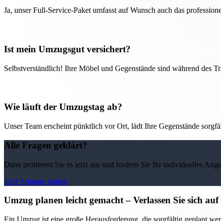
Ja, unser Full-Service-Paket umfasst auf Wunsch auch das professio
Ist mein Umzugsgut versichert?
Selbstverständlich! Ihre Möbel und Gegenstände sind während des Tra
Wie läuft der Umzugstag ab?
Unser Team erscheint pünktlich vor Ort, lädt Ihre Gegenstände sorgfälti
Alle Fragen geklärt?
Dann probieren Sie es jetzt aus und fordern Sie Ihr individuelles Ang
Jetzt Anfrage starten
Umzug planen leicht gemacht – Verlassen Sie sich 
Ein Umzug ist eine große Herausforderung, die sorgfältig geplant