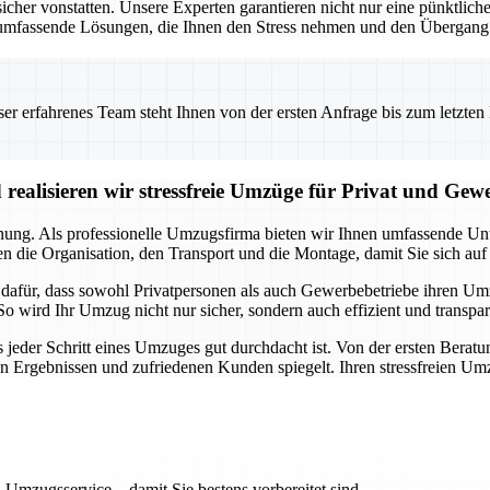
 vonstatten. Unsere Experten garantieren nicht nur eine pünktliche 
umfassende Lösungen, die Ihnen den Stress nehmen und den Übergang i
 erfahrenes Team steht Ihnen von der ersten Anfrage bis zum letzten Ka
realisieren wir stressfreie Umzüge für Privat und Gew
anung. Als professionelle Umzugsfirma bieten wir Ihnen umfassende Unte
 die Organisation, den Transport und die Montage, damit Sie sich auf
a dafür, dass sowohl Privatpersonen als auch Gewerbebetriebe ihren U
So wird Ihr Umzug nicht nur sicher, sondern auch effizient und transpa
s jeder Schritt eines Umzuges gut durchdacht ist. Von der ersten Beratu
en Ergebnissen und zufriedenen Kunden spiegelt. Ihren stressfreien Um
 Umzugsservice – damit Sie bestens vorbereitet sind.