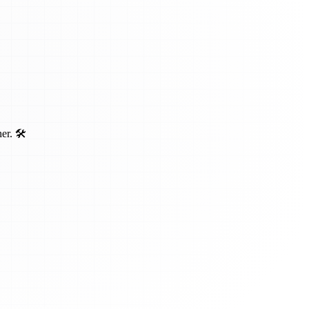
r. 🛠️