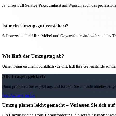
Ja, unser Full-Service-Paket umfasst auf Wunsch auch das professio
Ist mein Umzugsgut versichert?
Selbstverständlich! Ihre Möbel und Gegenstände sind während des Tra
Wie läuft der Umzugstag ab?
Unser Team erscheint pünktlich vor Ort, lädt Ihre Gegenstände sorgfälti
Alle Fragen geklärt?
Dann probieren Sie es jetzt aus und fordern Sie Ihr individuelles Ang
Jetzt Anfrage starten
Umzug planen leicht gemacht – Verlassen Sie sich 
Ein Umzug ist eine große Herausforderung, die sorgfältig geplant