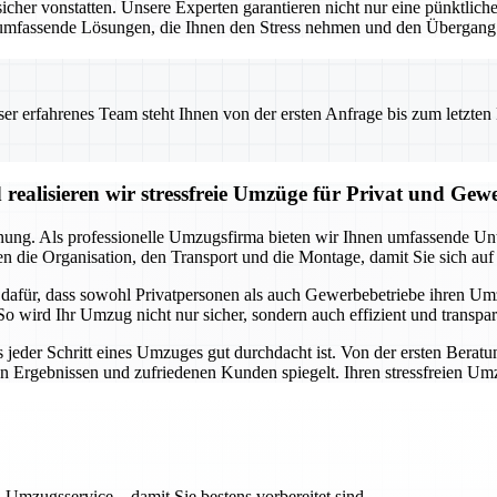
 vonstatten. Unsere Experten garantieren nicht nur eine pünktliche 
umfassende Lösungen, die Ihnen den Stress nehmen und den Übergang i
 erfahrenes Team steht Ihnen von der ersten Anfrage bis zum letzten Ka
realisieren wir stressfreie Umzüge für Privat und Gew
anung. Als professionelle Umzugsfirma bieten wir Ihnen umfassende Unte
 die Organisation, den Transport und die Montage, damit Sie sich auf
a dafür, dass sowohl Privatpersonen als auch Gewerbebetriebe ihren U
So wird Ihr Umzug nicht nur sicher, sondern auch effizient und transpa
s jeder Schritt eines Umzuges gut durchdacht ist. Von der ersten Beratu
en Ergebnissen und zufriedenen Kunden spiegelt. Ihren stressfreien Um
 Umzugsservice – damit Sie bestens vorbereitet sind.