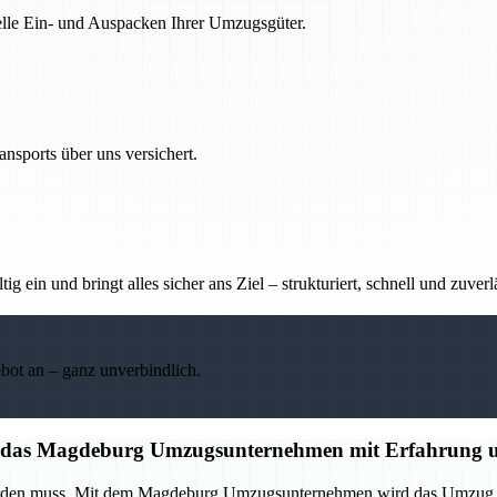
nelle Ein- und Auspacken Ihrer Umzugsgüter.
nsports über uns versichert.
g ein und bringt alles sicher ans Ziel – strukturiert, schnell und zuverl
ebot an – ganz unverbindlich.
auf das Magdeburg Umzugsunternehmen mit Erfahrung u
 werden muss. Mit dem Magdeburg Umzugsunternehmen wird das Umzug p