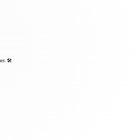
r. 🛠️