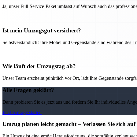
Ja, unser Full-Service-Paket umfasst auf Wunsch auch das professio
Ist mein Umzugsgut versichert?
Selbstverständlich! Ihre Möbel und Gegenstände sind während des Tra
Wie läuft der Umzugstag ab?
Unser Team erscheint pünktlich vor Ort, lädt Ihre Gegenstände sorgfälti
Alle Fragen geklärt?
Dann probieren Sie es jetzt aus und fordern Sie Ihr individuelles Ang
Jetzt Anfrage starten
Umzug planen leicht gemacht – Verlassen Sie sich 
Ein Umzug ist eine große Herausforderung, die sorgfältig geplant