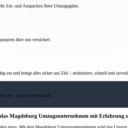
nelle Ein- und Auspacken Ihrer Umzugsgüter.
nsports über uns versichert.
g ein und bringt alles sicher ans Ziel – strukturiert, schnell und zuverl
ebot an – ganz unverbindlich.
auf das Magdeburg Umzugsunternehmen mit Erfahrung u
 werden muss. Mit dem Magdeburg Umzugsunternehmen wird das Umzug p