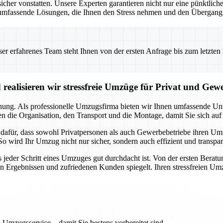
 vonstatten. Unsere Experten garantieren nicht nur eine pünktliche 
umfassende Lösungen, die Ihnen den Stress nehmen und den Übergang i
 erfahrenes Team steht Ihnen von der ersten Anfrage bis zum letzten Ka
realisieren wir stressfreie Umzüge für Privat und Gew
anung. Als professionelle Umzugsfirma bieten wir Ihnen umfassende Unte
 die Organisation, den Transport und die Montage, damit Sie sich auf
a dafür, dass sowohl Privatpersonen als auch Gewerbebetriebe ihren U
So wird Ihr Umzug nicht nur sicher, sondern auch effizient und transpa
s jeder Schritt eines Umzuges gut durchdacht ist. Von der ersten Beratu
en Ergebnissen und zufriedenen Kunden spiegelt. Ihren stressfreien Um
 Umzugsservice – damit Sie bestens vorbereitet sind.