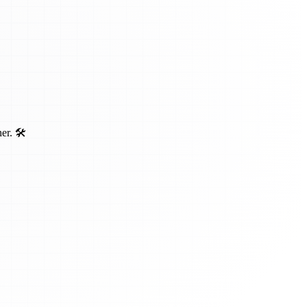
r. 🛠️