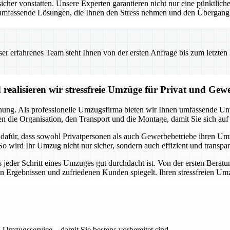
 vonstatten. Unsere Experten garantieren nicht nur eine pünktliche 
umfassende Lösungen, die Ihnen den Stress nehmen und den Übergang i
 erfahrenes Team steht Ihnen von der ersten Anfrage bis zum letzten Ka
realisieren wir stressfreie Umzüge für Privat und Gew
anung. Als professionelle Umzugsfirma bieten wir Ihnen umfassende Unte
 die Organisation, den Transport und die Montage, damit Sie sich auf
a dafür, dass sowohl Privatpersonen als auch Gewerbebetriebe ihren U
So wird Ihr Umzug nicht nur sicher, sondern auch effizient und transpa
s jeder Schritt eines Umzuges gut durchdacht ist. Von der ersten Beratu
en Ergebnissen und zufriedenen Kunden spiegelt. Ihren stressfreien Um
 Umzugsservice – damit Sie bestens vorbereitet sind.