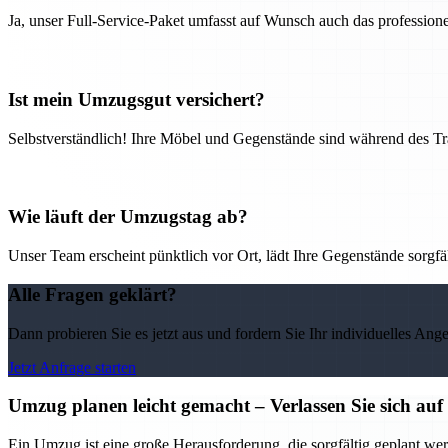
Ja, unser Full-Service-Paket umfasst auf Wunsch auch das professio
Ist mein Umzugsgut versichert?
Selbstverständlich! Ihre Möbel und Gegenstände sind während des Tra
Wie läuft der Umzugstag ab?
Unser Team erscheint pünktlich vor Ort, lädt Ihre Gegenstände sorgfälti
Alle Fragen geklärt?
Dann probieren Sie es jetzt aus und fordern Sie Ihr individuelles Ang
Jetzt Anfrage starten
Umzug planen leicht gemacht – Verlassen Sie sich 
Ein Umzug ist eine große Herausforderung, die sorgfältig geplant