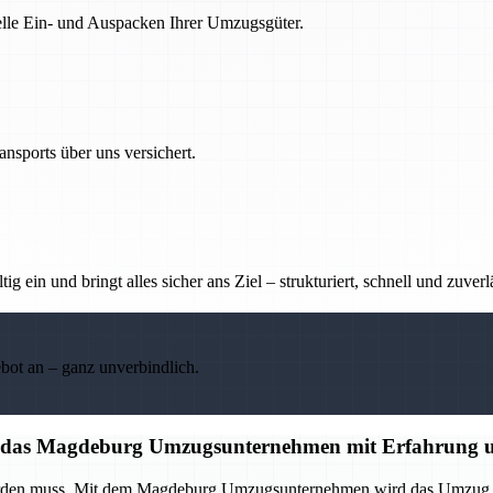
nelle Ein- und Auspacken Ihrer Umzugsgüter.
nsports über uns versichert.
g ein und bringt alles sicher ans Ziel – strukturiert, schnell und zuverl
ebot an – ganz unverbindlich.
auf das Magdeburg Umzugsunternehmen mit Erfahrung u
 werden muss. Mit dem Magdeburg Umzugsunternehmen wird das Umzug p