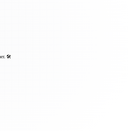
r. 🛠️